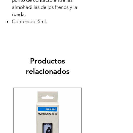
punto de contacto entre las
almohadillas de los frenos y la
rueda.
Contenido: 5ml.
Productos
relacionados
Recien llegado