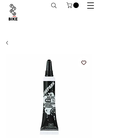
Despachos a todo Chile. Retiro en tiendas
habilitado.