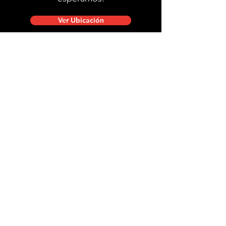
Ver Ubicación
Ubicación de tienda
Mac Iver 711, Santiago Centro.
Lunes a viernes de 10:00 a 20:00 hrs.
Sábados, domingos y festivos de 9:00 a 18:00 hrs.
stgobike.cl@gmail.com