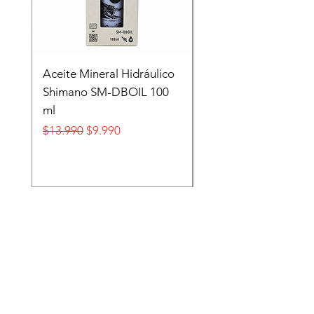
Aceite Mineral Hidráulico
GORRA LIFESTYLE
Shimano SM-DBOIL 100
STOP TECH FLEXFIT
ml
FOX
Precio
Precio de oferta
Precio
$13.990
$9.990
$32.990