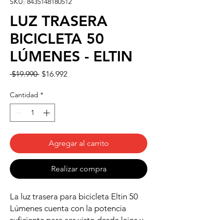
SKU: 8435148180512
LUZ TRASERA
BICICLETA 50
LÚMENES - ELTIN
Precio
Precio
 $19.990 
$16.992
de
oferta
Cantidad
*
Agregar al carrito
Realizar compra
La luz trasera para bicicleta Eltin 50
Lúmenes cuenta con la potencia