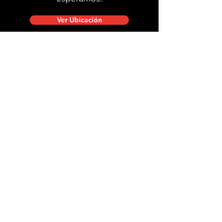
Ver Ubicación
Ubicación de tienda
Mac Iver 711, Santiago Centro.
Lunes a viernes de 10:00 a 20:00 hrs.
Sábados, domingos y festivos de 9:00 a 18:00 hrs.
stgobike.cl@gmail.com