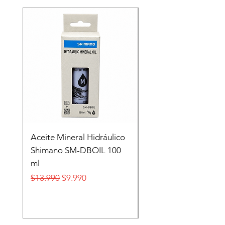
Recien llegado
Aceite Mineral Hidráulico
GORRA LIFESTYLE
Shimano SM-DBOIL 100
STOP TECH FLEXFIT
ml
FOX
Precio
Precio de oferta
Precio
$13.990
$9.990
$32.990