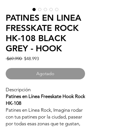
PATINES EN LINEA
FRESSKATE ROCK
HK-108 BLACK
GREY - HOOK
Precio
Precio
 $69.990 
$48.993
de
oferta
Agotado
Descripción
Patines en Línea Freeskate Hook Rock
HK-108
Patines en Línea Rock, Imagina rodar
con tus patines por la ciudad, pasear
por todas esas zonas que te gustan,