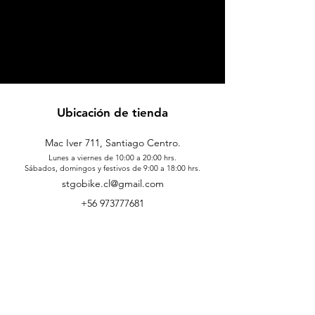
Ubicación de tienda
Mac Iver 711, Santiago Centro.
Lunes a viernes de 10:00 a 20:00 hrs.
Sábados, domingos y festivos de 9:00 a 18:00 hrs.
stgobike.cl@gmail.com
+56 973777681
Nosotros
Acerca de
Trabaja en STGO BIKE