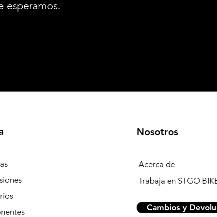
e esperamos.
a
Nosotros
tas
Acerca de
siones
Trabaja en STGO BIK
rios
Cambios y Devolu
nentes