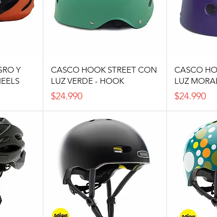
GRO Y
CASCO HOOK STREET CON
CASCO HO
EELS
LUZ VERDE - HOOK
LUZ MORA
Precio
Precio
$24.990
$24.990