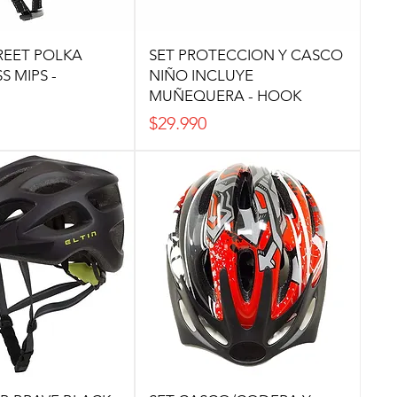
REET POLKA
SET PROTECCION Y CASCO
S MIPS -
NIÑO INCLUYE
MUÑEQUERA - HOOK
Precio
$29.990