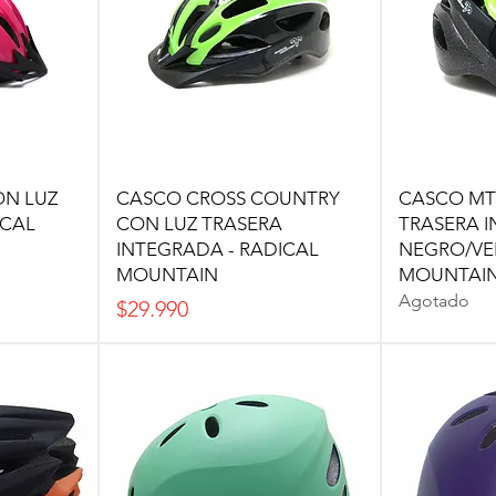
ON LUZ
CASCO CROSS COUNTRY
CASCO MT
ICAL
CON LUZ TRASERA
TRASERA 
INTEGRADA - RADICAL
NEGRO/VER
MOUNTAIN
MOUNTAI
Agotado
Precio
$29.990