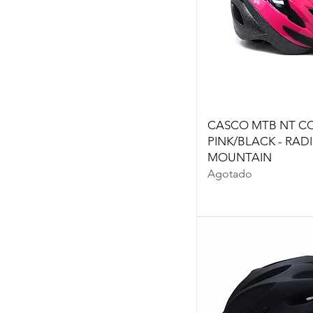
S/M 54-58CM
T (48-52cm)
XS
XXS (48-52CM)
CASCO MTB NT C
PINK/BLACK - RAD
MOUNTAIN
Agotado