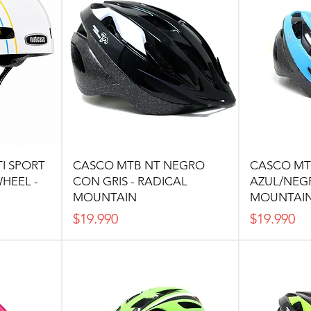
I SPORT
CASCO MTB NT NEGRO
CASCO MT
HEEL -
CON GRIS - RADICAL
AZUL/NEGR
MOUNTAIN
MOUNTAI
Precio
Precio
$19.990
$19.990