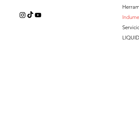
Herram
Indume
Servici
LIQUI