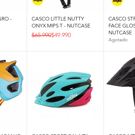
RO -
CASCO LITTLE NUTTY
CASCO ST
ONYX MIPS T - NUTCASE
FACE GLOS
NUTCASE
Precio
Precio de oferta
$65.990
$49.990
Agotado