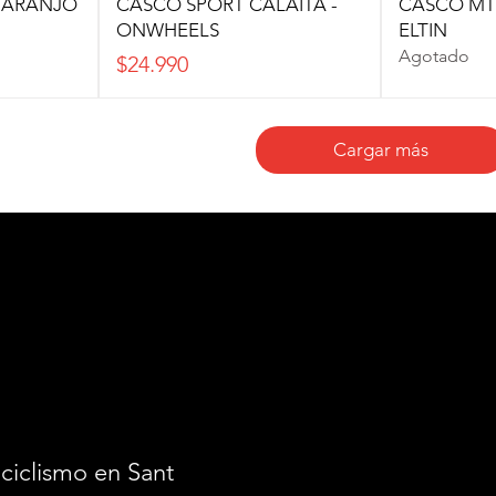
NARANJO
CASCO SPORT CALAITA -
CASCO MTB
ONWHEELS
ELTIN
Agotado
Precio
$24.990
Cargar más
ciclismo en Santiago.