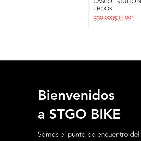
CASCO ENDURO 
- HOOK
Precio
Precio de oferta
$39.990
$35.991
Bienvenidos
a STGO BIKE
Somos el punto de encuentro del 