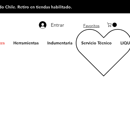
o Chile. Retiro en tiendas habilitado.
Entrar
Favoritos
es
Herramientas
Indumentaria
Servicio Técnico
LIQU