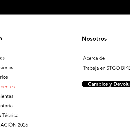
a
Nosotros
tas
Acerca de
siones
Trabaja en STGO BIK
rios
Cambios y Devolu
nentes
ientas
ntaria
o Técnico
DACIÓN 2026