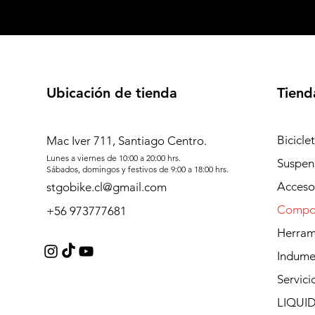
Ubicación de tienda
Tiend
Bicicle
Mac Iver 711, Santiago Centro.
Lunes a viernes de 10:00 a 20:00 hrs.
Suspen
Sábados, domingos y festivos de 9:00 a 18:00 hrs.
Acceso
stgobike.cl@gmail.com
Compo
+56 973777681
Herram
Indume
Servici
LIQUI