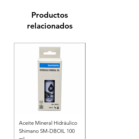
Productos
relacionados
Recien llegado
Aceite Mineral Hidráulico
GORRA LIFESTYLE
Shimano SM-DBOIL 100
STOP TECH FLEXFIT