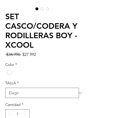
SET
CASCO/CODERA Y
RODILLERAS BOY -
XCOOL
Precio
Precio
 $34.990 
$27.992
de
oferta
Color
*
TALLA
*
Cantidad
*