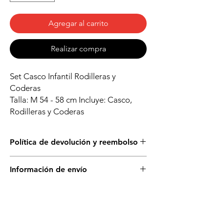
Agregar al carrito
Realizar compra
Set Casco Infantil Rodilleras y
Coderas
Talla: M 54 - 58 cm Incluye: Casco,
Rodilleras y Coderas
Política de devolución y reembolso
Puedes cambiar este producto solo si está
Información de envío
sellado y en su empaque original. No se
aceptan devoluciones.
Disponible para retiro en tienda.