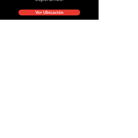
Ver Ubicación
Ubicación de tienda
Mac Iver 711, Santiago Centro.
Lunes a viernes de 10:00 a 20:00 hrs.
Sábados, domingos y festivos de 9:00 a 18:00 hrs.
stgobike.cl@gmail.com