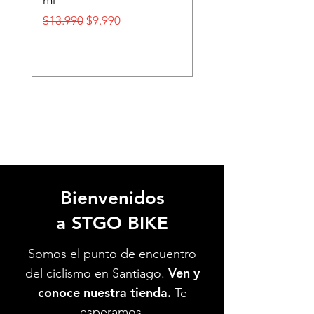
ml
FOX
Precio
Precio de oferta
Precio
$13.990
$9.990
$32.990
Bienvenidos
a STGO BIKE
Somos el punto de encuentro
Ven y
del ciclismo en Santiago.
conoce nuestra tienda.
Te
esperamos.