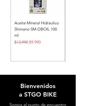
Aceite Mineral Hidráulico
GORRA LIFESTYLE
Shimano SM-DBOIL 100
STOP TECH FLEXFIT
ml
FOX
Precio
Precio de oferta
Precio
$13.990
$9.990
$32.990
Bienvenidos
a STGO BIKE
Somos el punto de encuentro