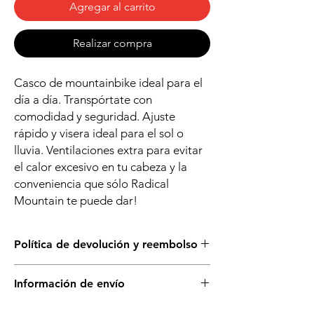
Agregar al carrito
Realizar compra
Casco de mountainbike ideal para el
día a día. Transpórtate con
comodidad y seguridad. Ajuste
rápido y visera ideal para el sol o
lluvia. Ventilaciones extra para evitar
el calor excesivo en tu cabeza y la
conveniencia que sólo Radical
Mountain te puede dar!
Política de devolución y reembolso
Puedes cambiar este producto solo si está
Información de envío
sellado y en su empaque original. No se
aceptan devoluciones.
Disponible para retiro en tienda.