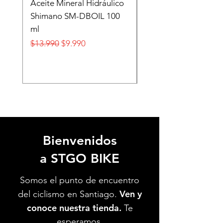
Aceite Mineral Hidráulico
GORRA LIFESTYLE
Shimano SM-DBOIL 100
STOP TECH FLEXFIT
ml
FOX
Precio
Precio de oferta
Precio
$13.990
$9.990
$32.990
Bienvenidos
a STGO BIKE
Somos el punto de encuentro
Ven y
del ciclismo en Santiago.
conoce nuestra tienda.
Te
esperamos.