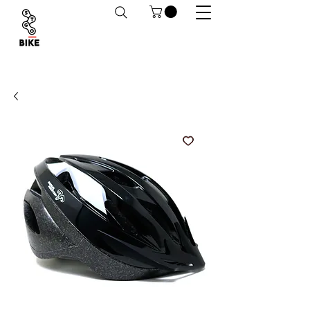
Despachos a todo Chile. Retiro en tiendas
habilitado.