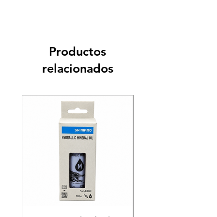
Productos
relacionados
Recien llegado