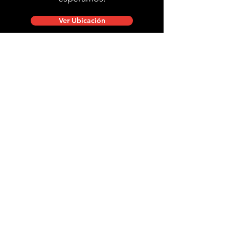
Ver Ubicación
Ubicación de tienda
Mac Iver 711, Santiago Centro.
Lunes a viernes de 10:00 a 20:00 hrs.
Sábados, domingos y festivos de 9:00 a 18:00 hrs.
stgobike.cl@gmail.com