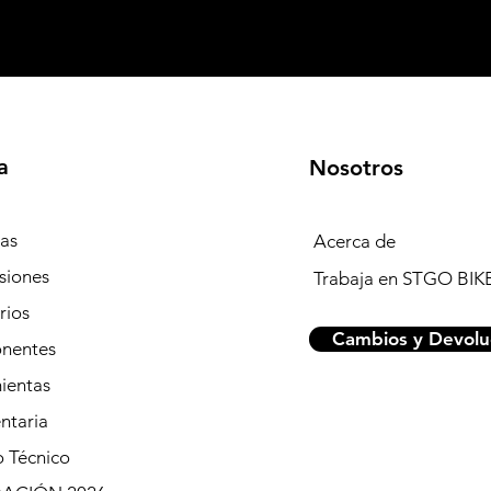
a
Nosotros
tas
Acerca de
siones
Trabaja en STGO BIK
rios
Cambios y Devolu
nentes
ientas
ntaria
o Técnico