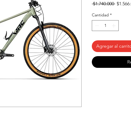
Precio
 $1.740.000 
$1.566
Cantidad
*
Agregar al carrit
R