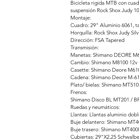
Bicicleta rigida MTB con cuad
suspensión Rock Shox Judy 1
Montaje:
Cuadro: 29" Aluminio 6061,
Horquilla: Rock Shox Judy Si
Dirección: FSA Tapered
Transmisión:
Manetas: Shimano DEORE M6
Cambio: Shimano M8100 12v
Casette: Shimano Deore M61
Cadena: Shimano Deore M-61
Plato/ bielas: Shimano MT51
Frenos:
Shimano Disco BL MT201 / 
Ruedas y neumáticos:
Llantas: Llantas aluminio dob
Buje delantero: Shimano MT
Buje trasero: Shimano MT40
Cubiertas: 29"X2,25 Schwalb