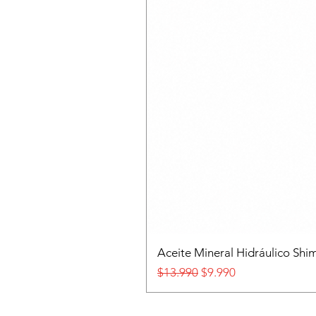
Aceite Mineral Hidráulico S
Precio
Precio de oferta
$13.990
$9.990