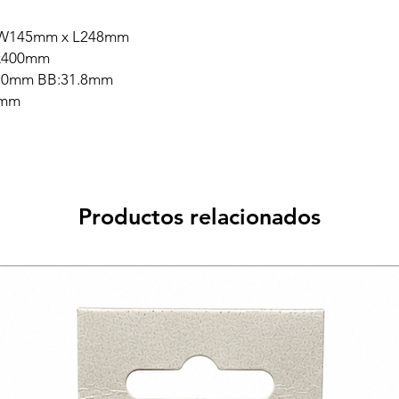
flow W145mm x L248mm
,9x400mm
720mm BB:31.8mm
8mm
Productos relacionados