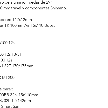
ro de aluminio, ruedas de 29",
00 mm travel y componentes Shimano.
 tapered 142x12mm
lver TK 100mm Air 15x110 Boost
100 12s
00 12s 10/51T
00 12s
0-1 32T 170/175mm
BR MT200
le pared
400BB 32h, 15x110mm
0B, 32h 12x142mm
e Smart Sam