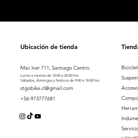
Ubicación de tienda
Tiend
Bicicle
Mac Iver 711, Santiago Centro.
Lunes a viernes de 10:00 a 20:00 hrs.
Suspen
Sábados, domingos y festivos de 9:00 a 18:00 hrs.
Acceso
stgobike.cl@gmail.com
Compo
+56 973777681
Herram
Indume
Servici