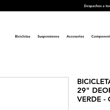
Despachos a tod
Bicicletas
Suspensiones
Accesorios
Component
BICICLE
29" DEOR
VERDE -