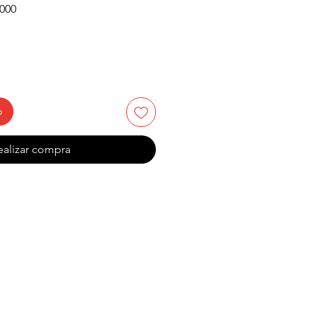
Precio
.000
de
oferta
o
ealizar compra