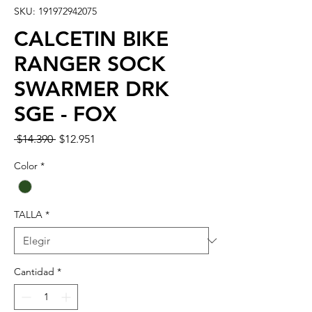
SKU: 191972942075
CALCETIN BIKE
RANGER SOCK
SWARMER DRK
SGE - FOX
Precio
Precio
 $14.390 
$12.951
de
oferta
Color
*
TALLA
*
Cantidad
*