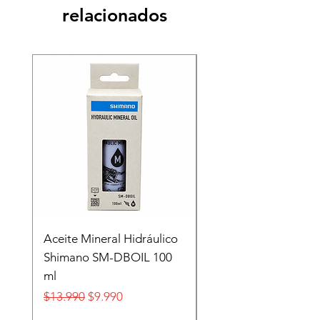
relacionados
Recien llegado
Aceite Mineral Hidráulico
GORRA LIFESTYLE
Shimano SM-DBOIL 100
STOP TECH FLEXFIT
ml
FOX
Precio
Precio de oferta
Precio
$13.990
$9.990
$32.990