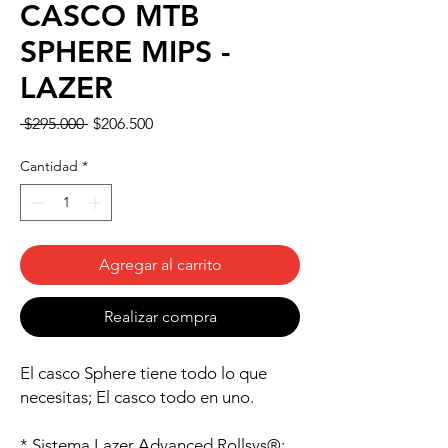
CASCO MTB
SPHERE MIPS -
LAZER
Precio
Precio
 $295.000 
$206.500
de
oferta
Cantidad
*
Agregar al carrito
Realizar compra
El casco Sphere tiene todo lo que
necesitas; El casco todo en uno.
* Sistema Lazer Advanced Rollsys®: