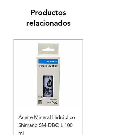
Productos
relacionados
Recien llegado
Aceite Mineral Hidráulico
GORRA LIFESTYLE
Shimano SM-DBOIL 100
STOP TECH FLEXFIT
ml
FOX