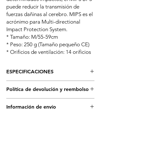
puede reducir la transmisión de
fuerzas dañinas al cerebro. MIPS es el
acrónimo para Multi-directional
Impact Protection System.
* Tamaño: M/55-59cm
* Peso: 250 g (Tamaño pequeño CE)
* Orificios de ventilación: 14 orificios
ESPECIFICACIONES
Tallas L
Política de devolución y reembolso
Color MatteTitanium
Puedes cambiar este producto solo si está
Información de envío
sellado y en su empaque original. No se
aceptan devoluciones.
Disponible para retiro en tienda.