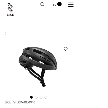
Despachos a todo Chile. Retiro en tiendas
habilitado.
SKU: 5400974004946