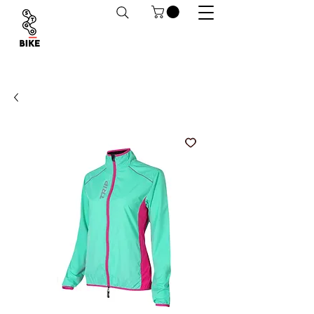
Despachos a todo Chile. Retiro en tiendas
habilitado.