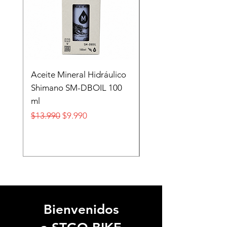
Aceite Mineral Hidráulico
GORRA LIFESTYLE
Shimano SM-DBOIL 100
STOP TECH FLEXFIT
ml
FOX
Precio
Precio de oferta
Precio
$13.990
$9.990
$32.990
Bienvenidos