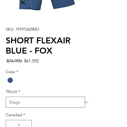
SKU: 191972629051
SHORT FLEXAIR
BLUE - FOX
Precio
Precio
 $76.990 
$61.592
de
oferta
Color
*
TALLA
*
Cantidad
*