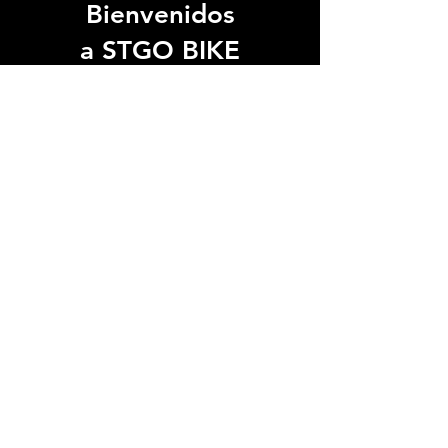
Bienvenidos
a STGO BIKE
Somos el punto de encuentro
Ven y
del ciclismo en Santiago.
conoce nuestra tienda.
Te
esperamos.
Ver Ubicación