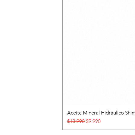
Aceite Mineral Hidráulico S
Precio
Precio de oferta
$13.990
$9.990