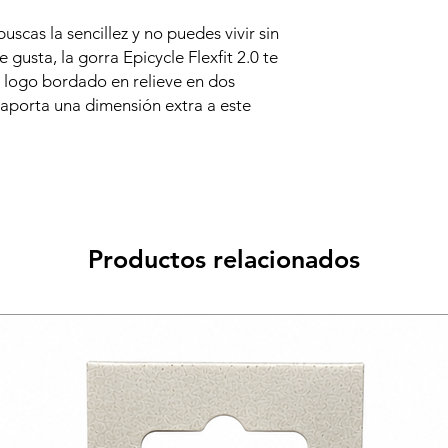
Diseño elástico aj
Sus materiales de
uscas la sencillez y no puedes vivir sin
un básico atempo
e gusta, la gorra Epicycle Flexfit 2.0 te
Gráfico bordado
El logo bordado en relieve en dos
MATERIALES
e aporta una dimensión extra a este
Tejido de twill de
% elastano
Productos relacionados