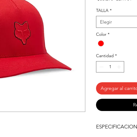
d
of
TALLA
*
Elegir
Color
*
Cantidad
*
Agregar al carrit
R
ESPECIFICACIO