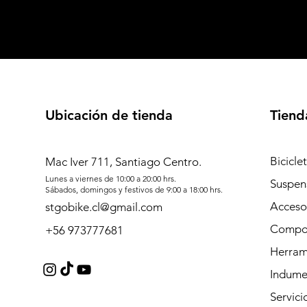
Ubicación de tienda
Tiend
Bicicle
Mac Iver 711, Santiago Centro.
Lunes a viernes de 10:00 a 20:00 hrs.
Suspen
Sábados, domingos y festivos de 9:00 a 18:00 hrs.
Acceso
stgobike.cl@gmail.com
Compo
+56 973777681
Herram
Indume
Servici