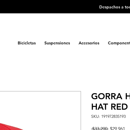
Despachos a tod
Bicicletas
Suspensiones
Accesorios
Component
GORRA H
HAT RED 
SKU: 191972835193
Precio
Pr
 $33.290 
$29.961