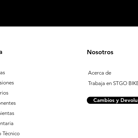
a
Nosotros
tas
Acerca de
siones
Trabaja en STGO BIK
rios
Cambios y Devolu
nentes
ientas
ntaria
o Técnico