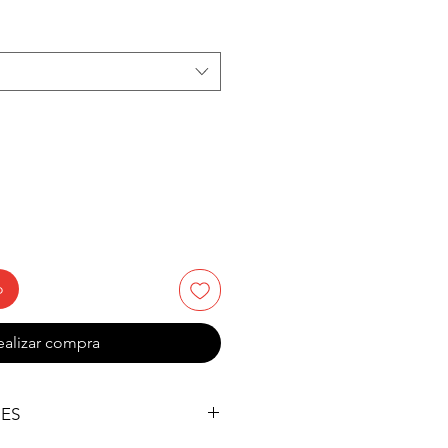
e
erta
o
ealizar compra
NES