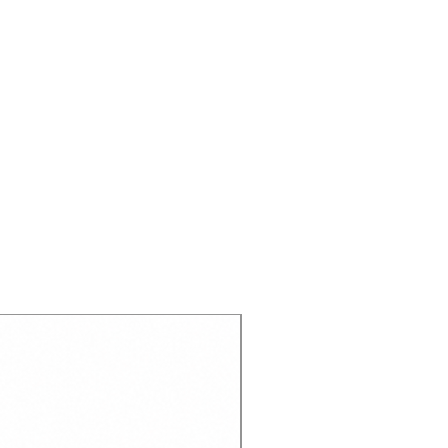
ustable
 calidad convierten este modelo en
ral
 ligamento tafetán 98 % algodón, 2
Recien llegado