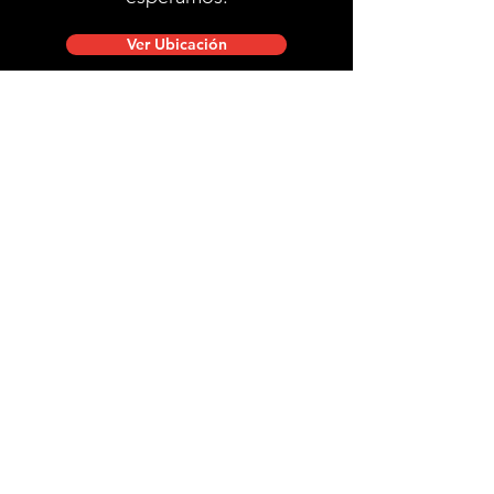
Ver Ubicación
Ubicación de tienda
Mac Iver 711, Santiago Centro.
Lunes a viernes de 10:00 a 20:00 hrs.
Sábados, domingos y festivos de 9:00 a 18:00 hrs.
stgobike.cl@gmail.com