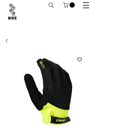
Despachos a todo Chile. Retiro en tiendas
habilitado.