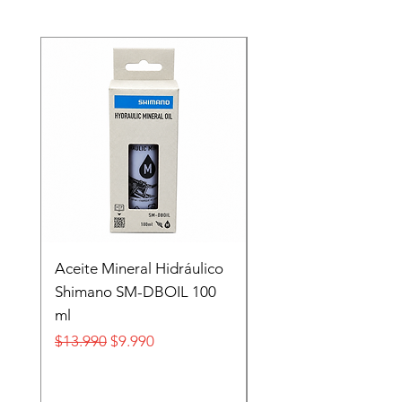
Recien llegado
Aceite Mineral Hidráulico
GORRA LIFESTYLE
Shimano SM-DBOIL 100
STOP TECH FLEXFIT
ml
FOX
Precio
Precio de oferta
Precio
$13.990
$9.990
$32.990