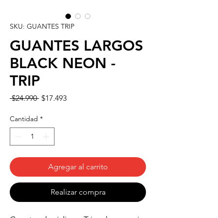
SKU: GUANTES TRIP
GUANTES LARGOS
BLACK NEON -
TRIP
Precio
Precio
 $24.990 
$17.493
de
oferta
Cantidad
*
Agregar al carrito
Realizar compra