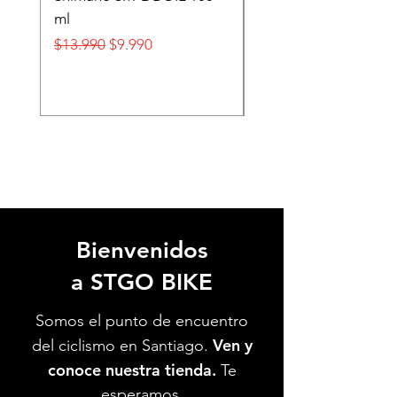
ml
FOX
Precio
Precio de oferta
Precio
$13.990
$9.990
$32.990
Bienvenidos
a STGO BIKE
Somos el punto de encuentro
Ven y
del ciclismo en Santiago.
conoce nuestra tienda.
Te
esperamos.