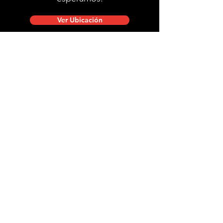
Ver Ubicación
Ubicación de tienda
Mac Iver 711, Santiago Centro.
Lunes a viernes de 10:00 a 20:00 hrs.
Sábados, domingos y festivos de 9:00 a 18:00 hrs.
stgobike.cl@gmail.com