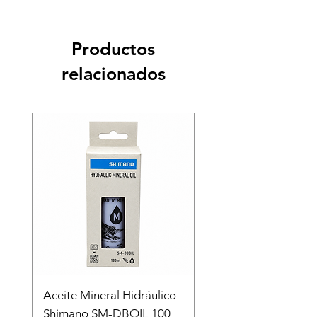
Productos
relacionados
Recien llegado
Aceite Mineral Hidráulico
GORRA LIFESTYLE
Shimano SM-DBOIL 100
STOP TECH FLEXFIT