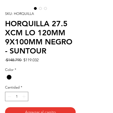
SKU: HORQUILLA
HORQUILLA 27.5
XCM LO 120MM
9X100MM NEGRO
- SUNTOUR
Precio
Precio
 $148.790 
$119.032
de
oferta
Color
*
Cantidad
*
Agregar al carrito