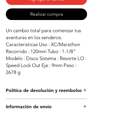
Realizar compra
Un cambio total para comenzar tus
aventuras en los senderos.
Caracteristicas Uso : XC/Marathon
Recorrido : 120mm Tubo : 1-1/8"
Modelo : Disco Sistema : Resorte LO :
Speed Lock Out Eje : 9mm Peso :
2678 g
Política de devolución y reembolso
Puedes cambiar este producto solo si está
Información de envío
sellado y en su empaque original. No se
aceptan devoluciones.
Disponible para retiro en tienda.