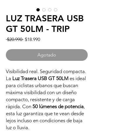
LUZ TRASERA USB
GT 50LM - TRIP
Precio
Precio
 $20.990 
$18.990
de
oferta
Agotado
Visibilidad real. Seguridad compacta.
La
Luz Trasera USB GT 50LM
es ideal
para ciclistas urbanos que buscan
máxima visibilidad con un diseño
compacto, resistente y de carga
rápida. Con
50 lúmenes de potencia
,
esta luz garantiza que te vean desde
lejos incluso en condiciones de baja
luz o lluvia.