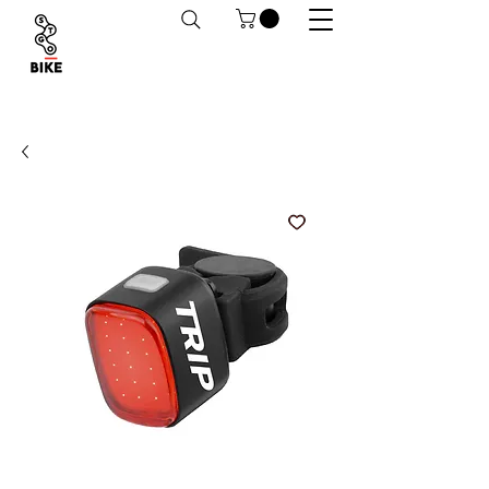
Despachos a todo Chile. Retiro en tiendas
habilitado.