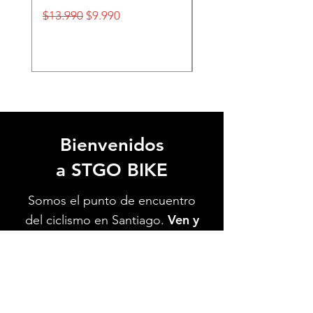
Precio
Precio de oferta
Precio
$13.990
$9.990
$32.990
Bienvenidos
a STGO BIKE
Somos el punto de encuentro
Ven y
del ciclismo en Santiago.
conoce nuestra tienda.
Te
esperamos.
Ver Ubicación