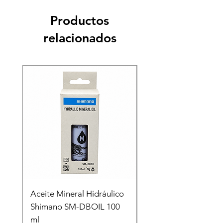
Productos
relacionados
Recien llegado
Aceite Mineral Hidráulico
GORRA LIFESTYLE
Shimano SM-DBOIL 100
STOP TECH FLEXFIT
ml
FOX