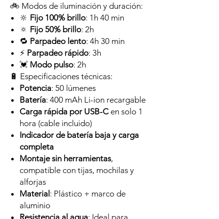
🚲 Modos de iluminación y duración:
🔆
Fijo 100% brillo
: 1h 40 min
🔅
Fijo 50% brillo
: 2h
🔁
Parpadeo lento
: 4h 30 min
⚡
Parpadeo rápido
: 3h
💓
Modo pulso
: 2h
🔋 Especificaciones técnicas:
Potencia
: 50 lúmenes
Batería
: 400 mAh Li-ion recargable
Carga rápida por USB-C
en solo 1
hora (cable incluido)
Indicador de batería baja y carga
completa
Montaje sin herramientas
,
compatible con tijas, mochilas y
alforjas
Material
: Plástico + marco de
aluminio
Resistencia al agua
: Ideal para