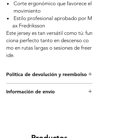
Corte ergonómico que favorece el
movimiento
Estilo profesional aprobado por M
ax Fredriksson
Este jersey es tan versátil como tú: fun
ciona perfecto tanto en descenso co
mo en rutas largas o sesiones de freer
ide.
Política de devolución y reembolso
Puedes cambiar este producto solo si está
Información de envío
sellado y en su empaque original. No se
aceptan devoluciones.
Disponible para retiro en tienda.
Productos