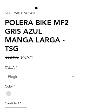
SKU: 7640357493457
POLERA BIKE MF2
GRIS AZUL
MANGA LARGA -
TSG
Precio
Precio
 $52.190 
$46.971
de
oferta
TALLA
*
Color
*
Cantidad
*