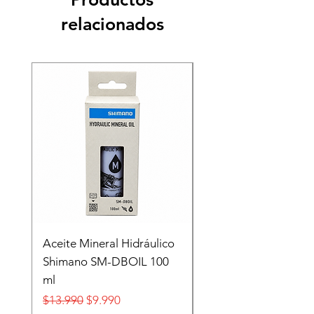
relacionados
Recien llegado
Aceite Mineral Hidráulico
GORRA LIFESTYLE
Shimano SM-DBOIL 100
STOP TECH FLEXFIT
ml
FOX
Precio
Precio de oferta
Precio
$13.990
$9.990
$32.990