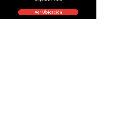
Ver Ubicación
Ubicación de tienda
Mac Iver 711, Santiago Centro.
Lunes a viernes de 10:00 a 20:00 hrs.
Sábados, domingos y festivos de 9:00 a 18:00 hrs.
stgobike.cl@gmail.com