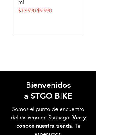
ml
FOX
Precio
Precio de oferta
Precio
$13.990
$9.990
$32.990
Bienvenidos
a STGO BIKE
Somos el punto de encuentro
Ven y
del ciclismo en Santiago.
conoce nuestra tienda.
Te
esperamos.