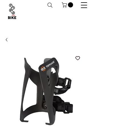
Despachos a todo Chile. Retiro en tiendas
habilitado.