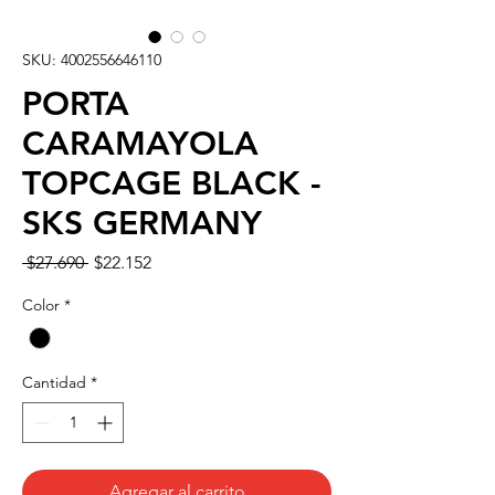
SKU: 4002556646110
PORTA
CARAMAYOLA
TOPCAGE BLACK -
SKS GERMANY
Precio
Precio
 $27.690 
$22.152
de
oferta
Color
*
Cantidad
*
Agregar al carrito