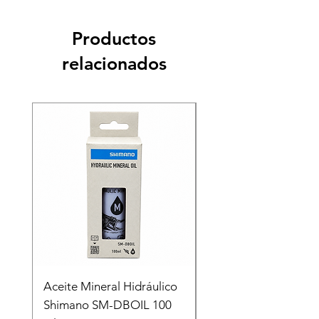
Productos
relacionados
Recien llegado
Aceite Mineral Hidráulico
GORRA LIFESTYLE
Shimano SM-DBOIL 100
STOP TECH FLEXFIT