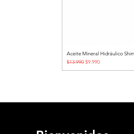
Aceite Mineral Hidráulico S
Precio
Precio de oferta
$13.990
$9.990