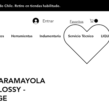
o Chile. Retiro en tiendas habilitado.
Entrar
Favoritos
es
Herramientas
Indumentaria
Servicio Técnico
LIQU
CARAMAYOLA
LOSSY -
GE