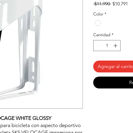
Precio
Pr
 $11.990 
$10.791
d
Color
*
of
Cantidad
*
Agregar al carrit
R
CAGE WHITE GLOSSY
para bicicleta con aspecto deportivo
cicleta SKS VELOCAGE impresiona por