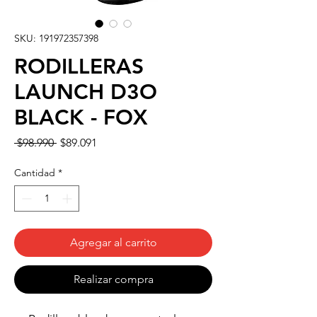
SKU: 191972357398
RODILLERAS
LAUNCH D3O
BLACK - FOX
Precio
Precio
 $98.990 
$89.091
de
oferta
Cantidad
*
Agregar al carrito
Realizar compra