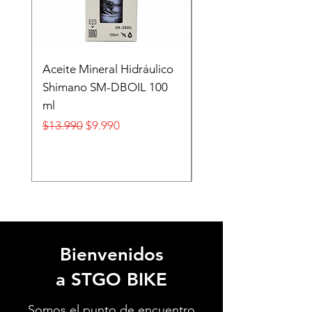
Aceite Mineral Hidráulico
GORRA LIFESTYLE
Shimano SM-DBOIL 100
STOP TECH FLEXFIT
ml
FOX
Precio
Precio de oferta
Precio
$13.990
$9.990
$32.990
Bienvenidos
a STGO BIKE
Somos el punto de encuentro