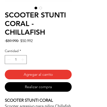
SCOOTER STUNTI
CORAL -
CHILLAFISH
Precio
Precio
 $59.990 
$50.992
de
oferta
Cantidad
*
Agregar al carrito
Realizar compra
SCOOTER STUNTI CORAL
Scooter agresivo para niños Chillafish