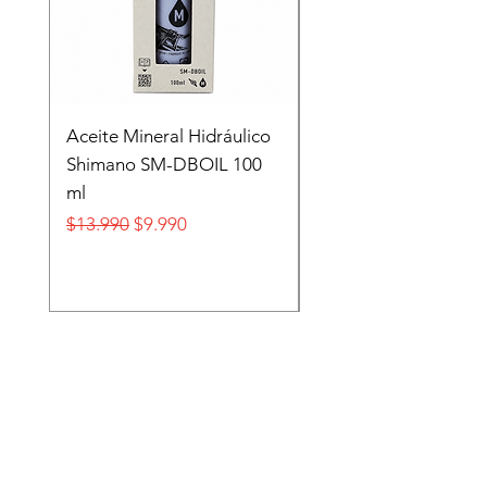
Aceite Mineral Hidráulico
GORRA LIFESTYLE
Shimano SM-DBOIL 100
STOP TECH FLEXFIT
ml
FOX
Precio
Precio de oferta
Precio
$13.990
$9.990
$32.990
Bienvenidos
a STGO BIKE