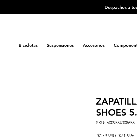
Despachos a tod
Bicicletas
Suspensiones
Accesorios
Component
ZAPATIL
SHOES 5.
SKU: 6009554008658
Precio
P
 $179.990 
$71.996