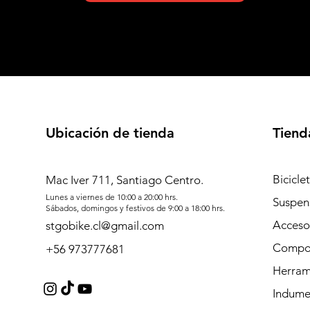
Ubicación de tienda
Tiend
Bicicle
Mac Iver 711, Santiago Centro.
Lunes a viernes de 10:00 a 20:00 hrs.
Suspen
Sábados, domingos y festivos de 9:00 a 18:00 hrs.
Acceso
stgobike.cl@gmail.com
Compo
+56 973777681
Herram
Indume