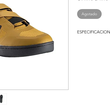
d
o
Agotado
ESPECIFICACIO
El canal Leatt SP
los pedales: exclu
recorrido extendi
calzas de cala inc
con los pedales.
El compuesto Ride
para un control m
resistencia al desg
abrasión, diseño a
para una mayor tra
Zapatillas Hydradr
intemperie: corre
eficiencia del ped
intemperie, sist