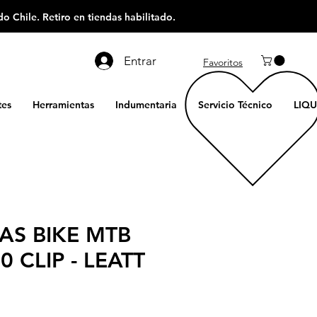
o Chile. Retiro en tiendas habilitado.
Entrar
Favoritos
es
Herramientas
Indumentaria
Servicio Técnico
LIQU
LAS BIKE MTB
0 CLIP - LEATT
recio