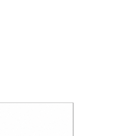
: control de flexión semirrígido
 sensación de la bicicleta
suela anticompresión para mayor
l de carbón activo que absorbe la
o rápido, antibacteriano y
or comodidad e higiene.
 estabilizador moldeado y puntera
 refuerzos de TPU estratégicamente
e carbón activo que absorbe la
o rápido, antibacteriano y
or comodidad e higiene.
Recien llegado