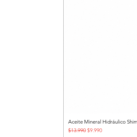
Aceite Mineral Hidráulico S
Precio
Precio de oferta
$13.990
$9.990