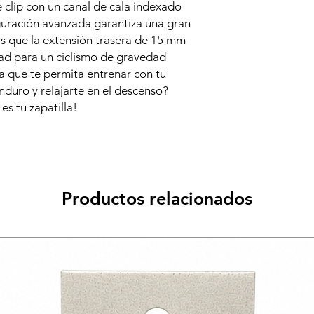
e clip con un canal de cala indexado
velocidad ocultos
uración avanzada garantiza una gran
Control Flex Shank
as que la extensión trasera de 15 mm
para una excelente
Entresuela: Entre
ad para un ciclismo de gravedad
comodidad.
la que te permita entrenar con tu
Plantilla: Materia
enduro y relajarte en el descenso?
humedad, de secad
es tu zapatilla!
antiolor para may
Protección: Talón
rígida reforzada,
ubicados.
Forro: Material d
humedad, de secad
Productos relacionados
antiolor para may