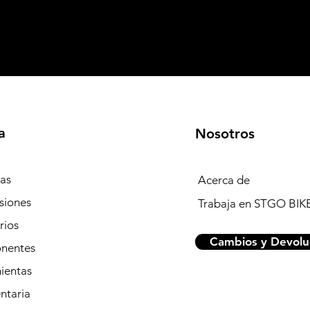
a
Nosotros
tas
Acerca de
siones
Trabaja en STGO BIK
rios
Cambios y Devolu
nentes
ientas
ntaria