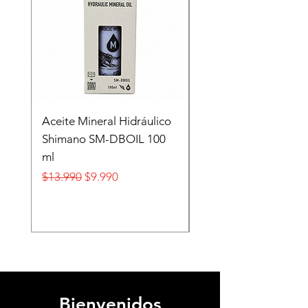
Aceite Mineral Hidráulico
GORRA LIFESTYLE
Shimano SM-DBOIL 100
STOP TECH FLEXFIT
ml
FOX
Precio
Precio de oferta
Precio
$13.990
$9.990
$32.990
Bienvenidos