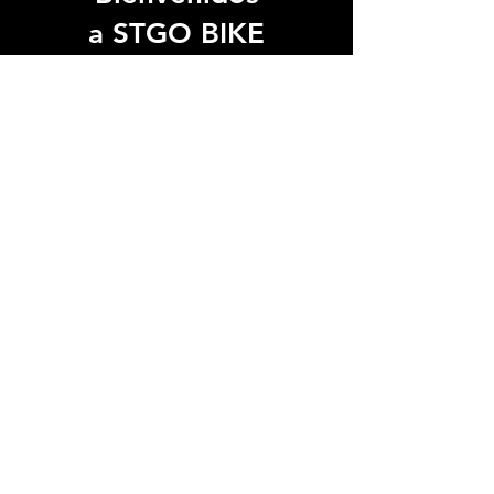
a STGO BIKE
Somos el punto de encuentro
Ven y
del ciclismo en Santiago.
conoce nuestra tienda.
Te
esperamos.
Ver Ubicación