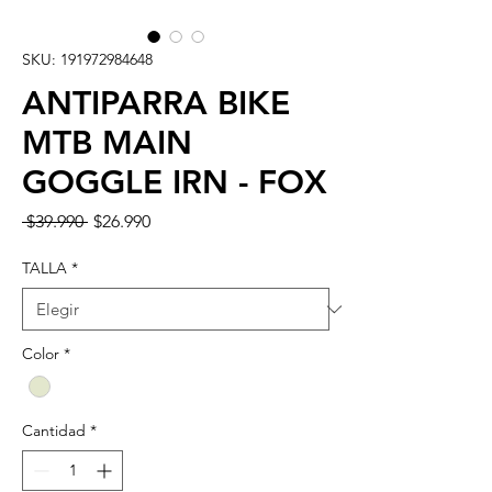
SKU: 191972984648
ANTIPARRA BIKE
MTB MAIN
GOGGLE IRN - FOX
Precio
Precio
 $39.990 
$26.990
de
oferta
TALLA
*
Color
*
Cantidad
*