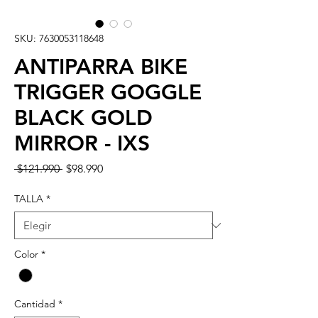
SKU: 7630053118648
ANTIPARRA BIKE
TRIGGER GOGGLE
BLACK GOLD
MIRROR - IXS
Precio
Precio
 $121.990 
$98.990
de
oferta
TALLA
*
Color
*
Cantidad
*