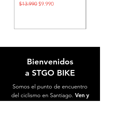
Precio
Precio de oferta
Precio
$13.990
$9.990
$32.990
Bienvenidos
a STGO BIKE
Somos el punto de encuentro
Ven y
del ciclismo en Santiago.
conoce nuestra tienda.
Te
esperamos.
Ver Ubicación