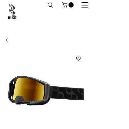
Despachos a todo Chile. Retiro en tiendas
habilitado.