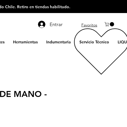
o Chile. Retiro en tiendas habilitado.
Entrar
Favoritos
es
Herramientas
Indumentaria
Servicio Técnico
LIQU
DE MANO -
ecio
e