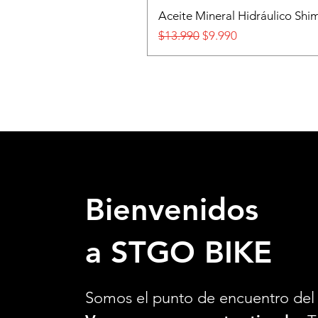
Aceite Mineral Hidráulico S
Precio
Precio de oferta
$13.990
$9.990
Bienvenidos
a STGO BIKE
Somos el punto de encuentro del 