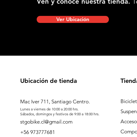
Ven y conoce nuestra tienda.
T
Ver Ubicación
Ubicación de tienda
Tiend
Bicicle
Mac Iver 711, Santiago Centro.
Lunes a viernes de 10:00 a 20:00 hrs.
Suspen
Sábados, domingos y festivos de 9:00 a 18:00 hrs.
Acceso
stgobike.cl@gmail.com
Compo
+56 973777681