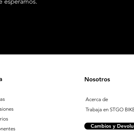
e esperamos.
a
Nosotros
tas
Acerca de
siones
Trabaja en STGO BIK
rios
Cambios y Devolu
nentes