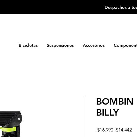
Despachos a tod
Bicicletas
Suspensiones
Accesorios
Component
BOMBIN 
BILLY
Precio
Pr
 $16.990 
$14.442
d