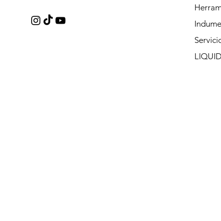
Herram
Indume
Servici
LIQUI