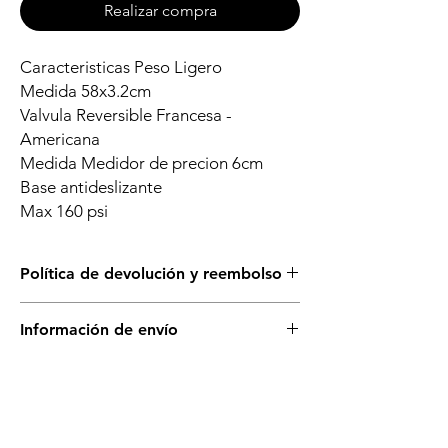
Realizar compra
Caracteristicas Peso Ligero
Medida 58x3.2cm
Valvula Reversible Francesa -
Americana
Medida Medidor de precion 6cm
Base antideslizante
Max 160 psi
Política de devolución y reembolso
Puedes cambiar este producto solo si está
Información de envío
sellado y en su empaque original. No se
aceptan devoluciones.
Disponible para retiro en tienda.