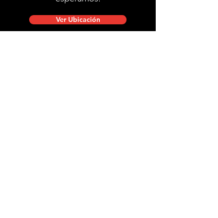
Ver Ubicación
Ubicación de tienda
Mac Iver 711, Santiago Centro.
Lunes a viernes de 10:00 a 20:00 hrs.
Sábados, domingos y festivos de 9:00 a 18:00 hrs.
stgobike.cl@gmail.com