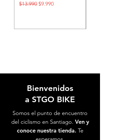
Precio
Precio de oferta
Precio
$13.990
$9.990
$32.990
Bienvenidos
a STGO BIKE
Somos el punto de encuentro
Ven y
del ciclismo en Santiago.
conoce nuestra tienda.
Te
esperamos.