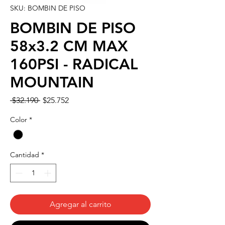
SKU: BOMBIN DE PISO
BOMBIN DE PISO
58x3.2 CM MAX
160PSI - RADICAL
MOUNTAIN
Precio
Precio
 $32.190 
$25.752
de
oferta
Color
*
Cantidad
*
Agregar al carrito