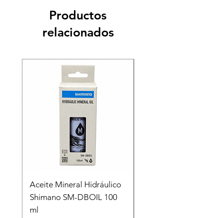
Productos
relacionados
Recien llegado
Aceite Mineral Hidráulico
GORRA LIFESTYLE
Shimano SM-DBOIL 100
STOP TECH FLEXFIT
ml
FOX