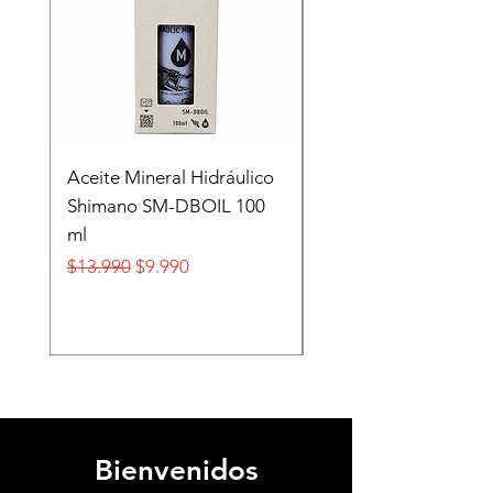
Aceite Mineral Hidráulico
GORRA LIFESTYLE
Shimano SM-DBOIL 100
STOP TECH FLEXFIT
ml
FOX
Precio
Precio de oferta
Precio
$13.990
$9.990
$32.990
Bienvenidos