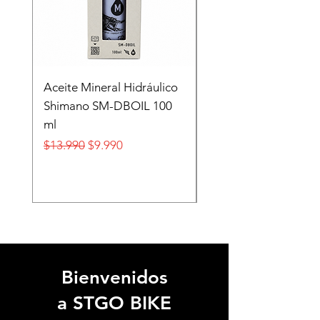
Aceite Mineral Hidráulico
GORRA LIFESTYLE
Shimano SM-DBOIL 100
STOP TECH FLEXFIT
ml
FOX
Precio
Precio de oferta
Precio
$13.990
$9.990
$32.990
Bienvenidos
a STGO BIKE