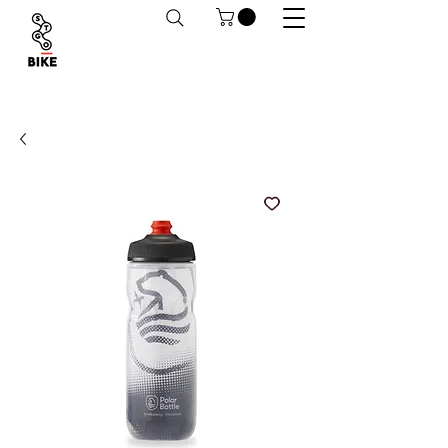
Despachos a todo Chile. Retiro en tiendas
habilitado.