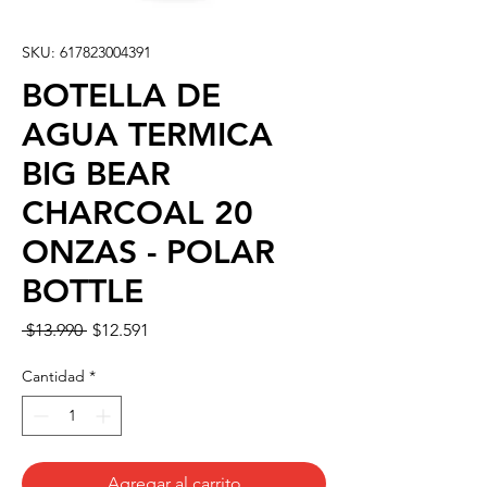
SKU: 617823004391
BOTELLA DE
AGUA TERMICA
BIG BEAR
CHARCOAL 20
ONZAS - POLAR
BOTTLE
Precio
Precio
 $13.990 
$12.591
de
oferta
Cantidad
*
Agregar al carrito