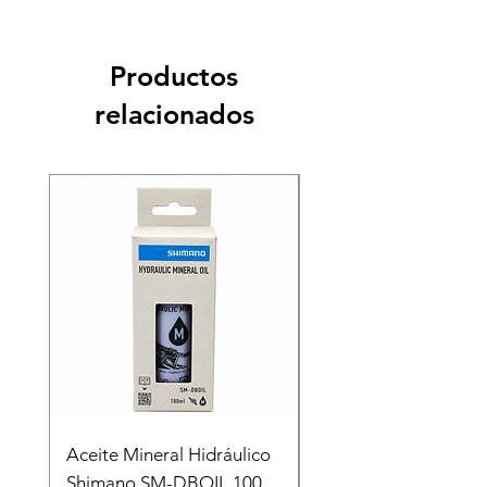
Productos
relacionados
Recien llegado
Aceite Mineral Hidráulico
GORRA LIFESTYLE
Shimano SM-DBOIL 100
STOP TECH FLEXFIT