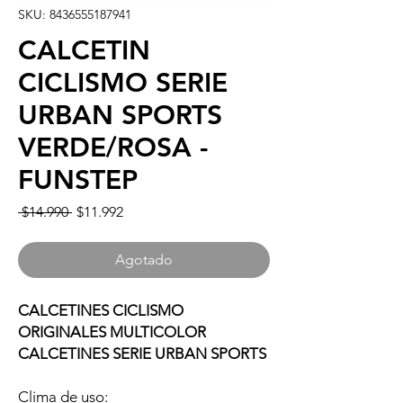
SKU: 8436555187941
CALCETIN
CICLISMO SERIE
URBAN SPORTS
VERDE/ROSA -
FUNSTEP
Precio
Precio
 $14.990 
$11.992
de
oferta
Agotado
CALCETINES CICLISMO
ORIGINALES MULTICOLOR
CALCETINES SERIE URBAN SPORTS
Clima de uso: