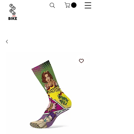
Despachos a todo Chile. Retiro en tiendas
habilitado.