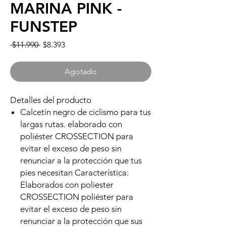
MARINA PINK -
FUNSTEP
Precio
Precio
 $11.990 
$8.393
de
oferta
Agotado
Detalles del producto
Calcetín negro de ciclismo para tus
largas rutas. elaborado con
poliéster CROSSECTION para
evitar el exceso de peso sin
renunciar a la protección que tus
pies necesitan Característica:
Elaborados con poliester
CROSSECTION poliéster para
evitar el exceso de peso sin
renunciar a la protección que sus