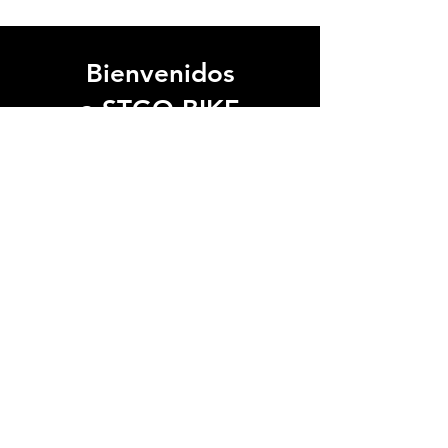
Bienvenidos
a STGO BIKE
Somos el punto de encuentro
Ven y
del ciclismo en Santiago.
conoce nuestra tienda.
Te
esperamos.
Ver Ubicación