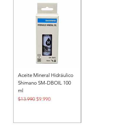
Recien llegado
Aceite Mineral Hidráulico
GORRA LIFESTYLE
Shimano SM-DBOIL 100
STOP TECH FLEXFIT
ml
FOX
Precio
Precio de oferta
Precio
$13.990
$9.990
$32.990