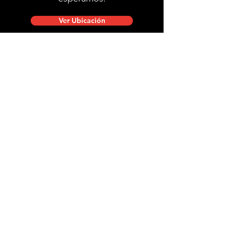
Ver Ubicación
Ubicación de tienda
Mac Iver 711, Santiago Centro.
Lunes a viernes de 10:00 a 20:00 hrs.
Sábados, domingos y festivos de 9:00 a 18:00 hrs.
stgobike.cl@gmail.com