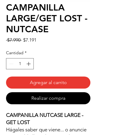
CAMPANILLA
LARGE/GET LOST -
NUTCASE
Precio
Precio
 $7.990 
$7.191
de
oferta
Cantidad
*
Agregar al carrito
Realizar compra
CAMPANILLA NUTCASE LARGE -
GET LOST
Hágales saber que viene... o anuncie