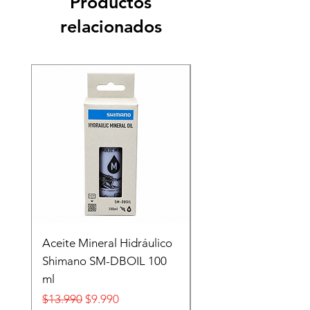
Productos
relacionados
Recien llegado
Aceite Mineral Hidráulico
GORRA LIFESTYLE
Shimano SM-DBOIL 100
STOP TECH FLEXFIT
ml
FOX
Precio
Precio de oferta
Precio
$13.990
$9.990
$32.990