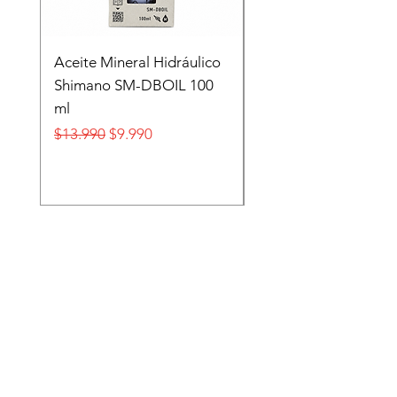
Aceite Mineral Hidráulico
GORRA LIFESTYLE
Shimano SM-DBOIL 100
STOP TECH FLEXFIT
ml
FOX
Precio
Precio de oferta
Precio
$13.990
$9.990
$32.990