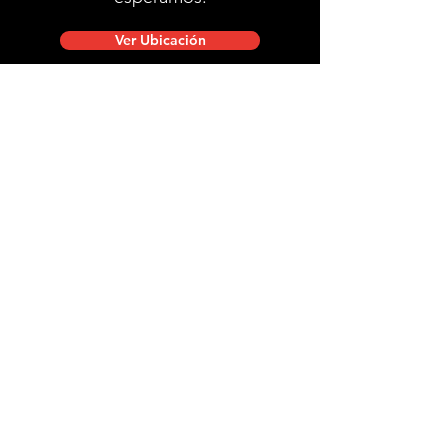
Ver Ubicación
Ubicación de tienda
Mac Iver 711, Santiago Centro.
Lunes a viernes de 10:00 a 20:00 hrs.
Sábados, domingos y festivos de 9:00 a 18:00 hrs.
stgobike.cl@gmail.com