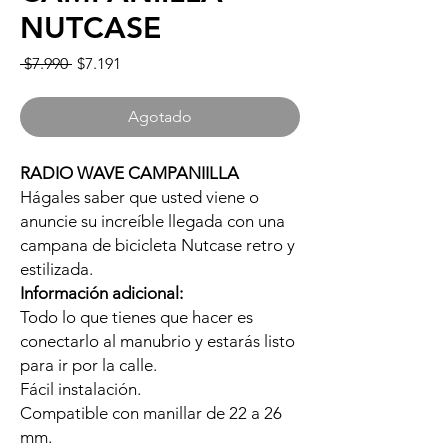
NUTCASE
Precio
Precio
 $7.990 
$7.191
de
oferta
Agotado
RADIO WAVE CAMPANIILLA
Hágales saber que usted viene o
anuncie su increíble llegada con una
campana de bicicleta Nutcase retro y
estilizada.
Información
adicional:
Todo lo que tienes que hacer es
conectarlo al manubrio y estarás listo
para ir por la calle.
Fácil instalación.
Compatible con manillar de 22 a 26
mm.