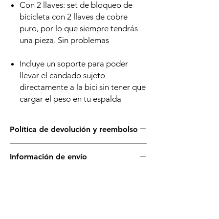
Con 2 llaves: set de bloqueo de
bicicleta con 2 llaves de cobre
puro, por lo que siempre tendrás
una pieza. Sin problemas
Incluye un soporte para poder
llevar el candado sujeto
directamente a la bici sin tener que
cargar el peso en tu espalda
Política de devolución y reembolso
Puedes cambiar este producto solo si está
Información de envío
sellado y en su empaque original. No se
aceptan devoluciones.
Disponible para retiro en tienda.