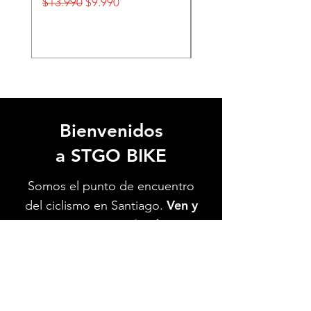
Precio
Precio de oferta
Precio
$13.990
$9.990
$32.990
Bienvenidos
a STGO BIKE
Somos el punto de encuentro
Ven y
del ciclismo en Santiago.
conoce nuestra tienda.
Te
esperamos.
Ver Ubicación