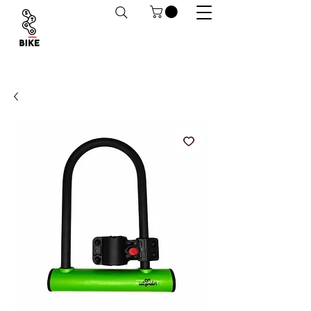
Despachos a todo Chile. Retiro en tiendas
habilitado.