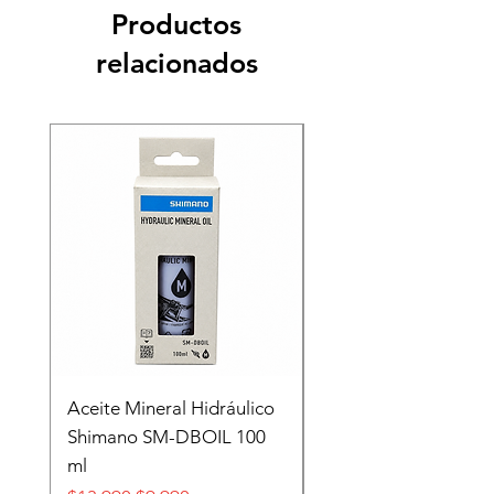
Productos
relacionados
Recien llegado
Aceite Mineral Hidráulico
GORRA LIFESTYLE
Shimano SM-DBOIL 100
STOP TECH FLEXFIT
ml
FOX