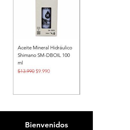
Aceite Mineral Hidráulico
GORRA LIFESTYLE
Shimano SM-DBOIL 100
STOP TECH FLEXFIT
ml
FOX
Precio
Precio de oferta
Precio
$13.990
$9.990
$32.990
Bienvenidos