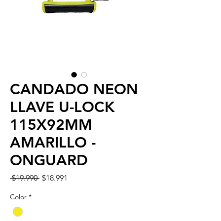
CANDADO NEON
LLAVE U-LOCK
115X92MM
AMARILLO -
ONGUARD
Precio
Precio
 $19.990 
$18.991
de
oferta
Color
*