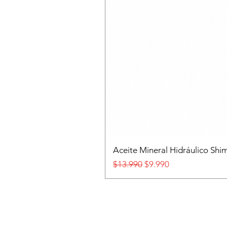
Aceite Mineral Hidráulico S
Precio
Precio de oferta
$13.990
$9.990