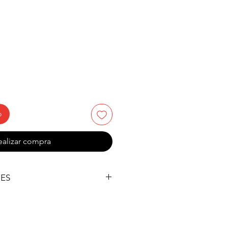
ecio
e
erta
o
ealizar compra
NES
)