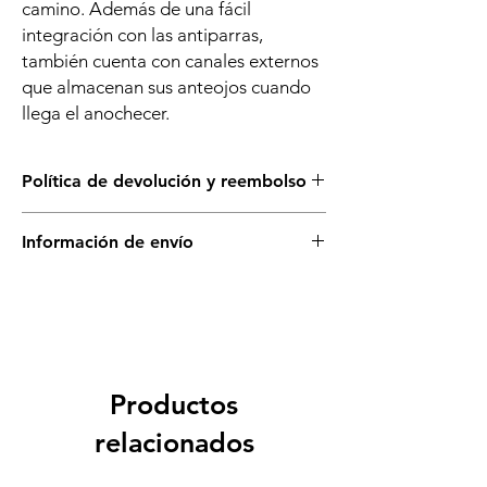
camino. Además de una fácil
integración con las antiparras,
también cuenta con canales externos
que almacenan sus anteojos cuando
llega el anochecer.
Política de devolución y reembolso
Puedes cambiar este producto solo si está
Información de envío
sellado y en su empaque original. No se
aceptan devoluciones.
Disponible para retiro en tienda.
Productos
relacionados