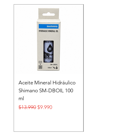
Recien llegado
Aceite Mineral Hidráulico
GORRA LIFESTYLE
Shimano SM-DBOIL 100
STOP TECH FLEXFIT
ml
FOX
Precio
Precio de oferta
Precio
$13.990
$9.990
$32.990