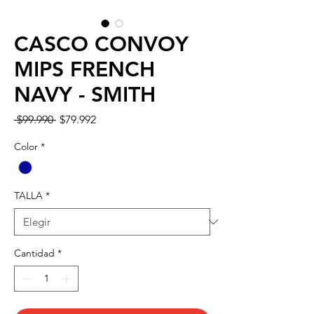
CASCO CONVOY
MIPS FRENCH
NAVY - SMITH
Precio
Precio
 $99.990 
$79.992
de
oferta
Color
*
TALLA
*
Cantidad
*