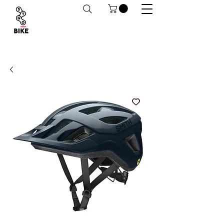
Despachos a todo Chile. Retiro en tiendas
habilitado.