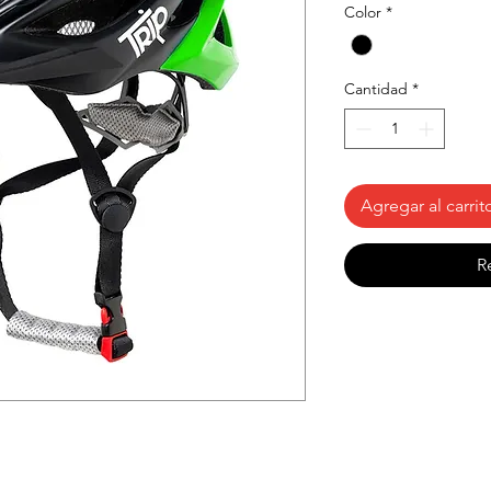
Color
*
Cantidad
*
Agregar al carrit
R