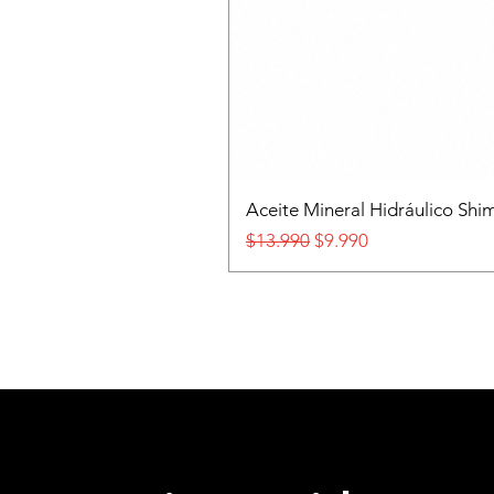
Aceite Mineral Hidráulico S
Precio
Precio de oferta
$13.990
$9.990