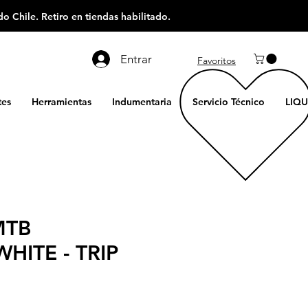
o Chile. Retiro en tiendas habilitado.
Entrar
Favoritos
es
Herramientas
Indumentaria
Servicio Técnico
LIQU
MTB
HITE - TRIP