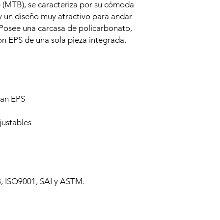
e (MTB), se caracteriza por su cómoda
y un diseño muy atractivo para andar
 Posee una carcasa de policarbonato,
ón EPS de una sola pieza integrada.
can EPS
justables
8, ISO9001, SAI y ASTM.