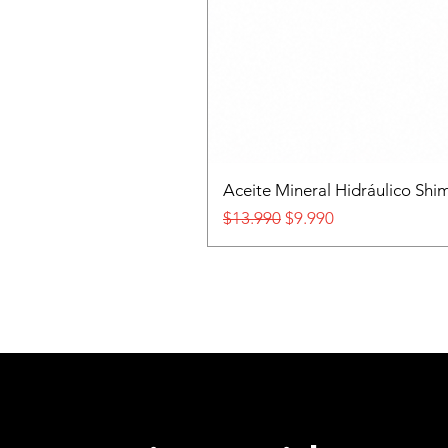
Aceite Mineral Hidráulico S
Precio
Precio de oferta
$13.990
$9.990