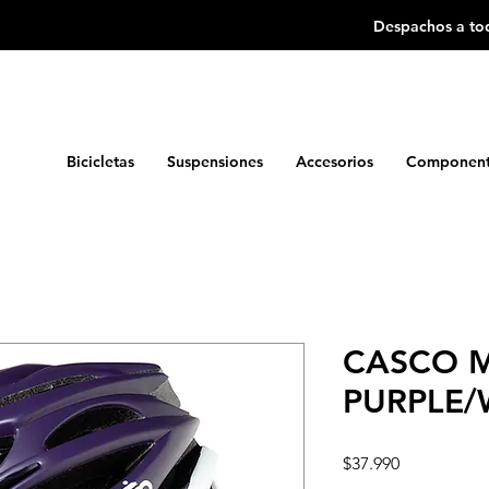
Despachos a tod
Bicicletas
Suspensiones
Accesorios
Component
CASCO 
PURPLE/W
Precio
$37.990