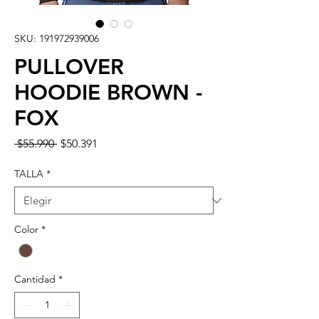
SKU: 191972939006
PULLOVER
HOODIE BROWN -
FOX
Precio
Precio
 $55.990 
$50.391
de
oferta
TALLA
*
Color
*
Cantidad
*