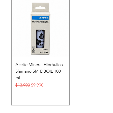
Recien llegado
Aceite Mineral Hidráulico
GORRA LIFESTYLE
Shimano SM-DBOIL 100
STOP TECH FLEXFIT
ml
FOX
Precio
Precio de oferta
Precio
$13.990
$9.990
$32.990