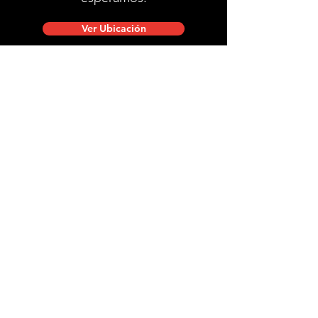
Ver Ubicación
Ubicación de tienda
Mac Iver 711, Santiago Centro.
Lunes a viernes de 10:00 a 20:00 hrs.
Sábados, domingos y festivos de 9:00 a 18:00 hrs.
stgobike.cl@gmail.com