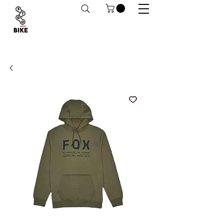
Despachos a todo Chile. Retiro en tiendas
habilitado.