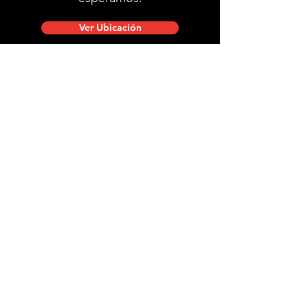
Ver Ubicación
Ubicación de tienda
Mac Iver 711, Santiago Centro.
Lunes a viernes de 10:00 a 20:00 hrs.
Sábados, domingos y festivos de 9:00 a 18:00 hrs.
stgobike.cl@gmail.com