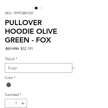
SKU: 191972851537
PULLOVER
HOODIE OLIVE
GREEN - FOX
Precio
Precio
 $57.990 
$52.191
de
oferta
TALLA
*
Color
*
Cantidad
*