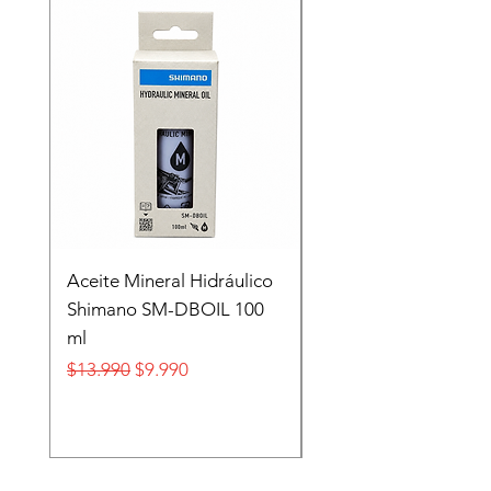
Recien llegado
Aceite Mineral Hidráulico
GORRA LIFESTYLE
Shimano SM-DBOIL 100
STOP TECH FLEXFIT
ml
FOX
Precio
Precio de oferta
Precio
$13.990
$9.990
$32.990