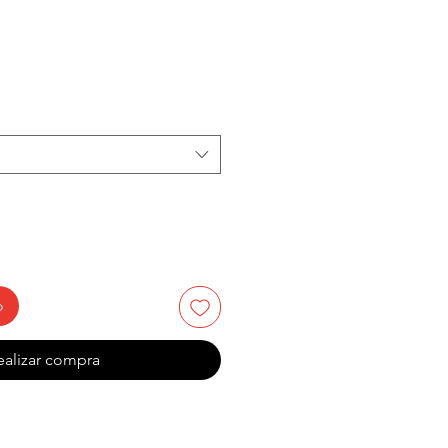
cio
rta
o
ealizar compra