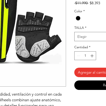
Precio
Pre
 $11.990 
$8.393
de
Color
*
ofe
TALLA
*
Elegir
Cantidad
*
Agregar al carrit
R
idad, ventilación y control en cada
nWheels combinan ajuste anatómico,
y detalles funcionales para uso