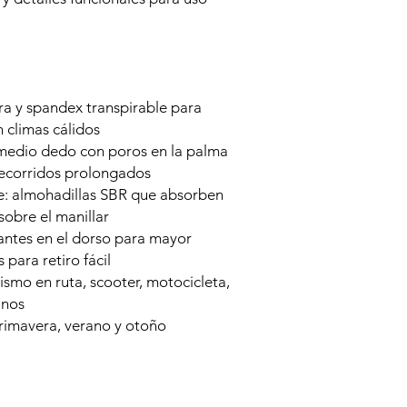
ra y spandex transpirable para
 climas cálidos
 medio dedo con poros en la palma
 recorridos prolongados
te: almohadillas SBR que absorben
sobre el manillar
tantes en el dorso para mayor
 para retiro fácil
lismo en ruta, scooter, motocicleta,
anos
imavera, verano y otoño