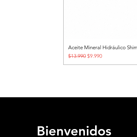
Aceite Mineral Hidráulico S
Precio
Precio de oferta
$13.990
$9.990
Bienvenidos