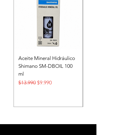
Aceite Mineral Hidráulico
GORRA LIFESTYLE
Shimano SM-DBOIL 100
STOP TECH FLEXFIT
ml
FOX
Precio
Precio de oferta
Precio
$13.990
$9.990
$32.990