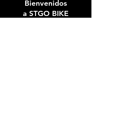
Bienvenidos
a STGO BIKE
Somos el punto de encuentro
Ven y
del ciclismo en Santiago.
conoce nuestra tienda.
Te
esperamos.
Ver Ubicación