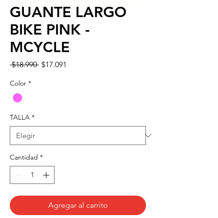
GUANTE LARGO
BIKE PINK -
MCYCLE
Precio
Precio
 $18.990 
$17.091
de
oferta
Color
*
TALLA
*
Cantidad
*
Agregar al carrito