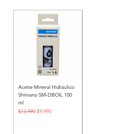
Recien llegado
Aceite Mineral Hidráulico
GORRA LIFESTYLE
Shimano SM-DBOIL 100
STOP TECH FLEXFIT
ml
FOX
Precio
Precio de oferta
Precio
$13.990
$9.990
$32.990