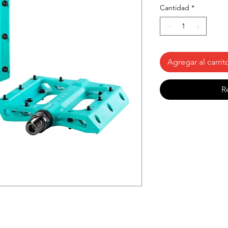
of
Cantidad
*
Agregar al carrit
R