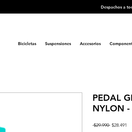
Despachos a tod
Bicicletas
Suspensiones
Accesorios
Component
PEDAL G
NYLON - 
Precio
Pr
 $29.990 
$28.491
d