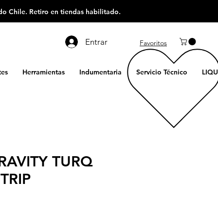
o Chile. Retiro en tiendas habilitado.
Entrar
Favoritos
es
Herramientas
Indumentaria
Servicio Técnico
LIQU
RAVITY TURQ
TRIP
ecio
e