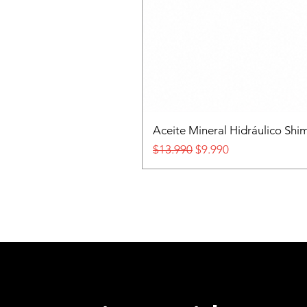
Aceite Mineral Hidráulico S
Precio
Precio de oferta
$13.990
$9.990