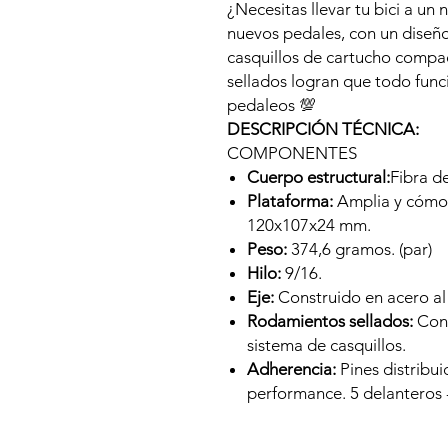
¿Necesitas llevar tu bici a un
nuevos pedales, con un diseñ
casquillos de cartucho compa
sellados logran que todo func
pedaleos 💯
DESCRIPCIÓN TÉCNICA:
COMPONENTES
Cuerpo estructural:
Fibra d
Plataforma:
Amplia y cómo
120x107x24 mm.
Peso:
374,6 gramos. (par)
Hilo:
9/16.
Eje:
Construido en acero a
Rodamientos sellados:
Cont
sistema de casquillos.
Adherencia:
Pines distribu
performance. 5 delanteros -