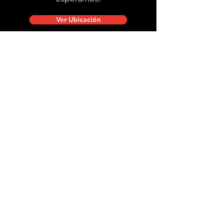
Ver Ubicación
Ubicación de tienda
Mac Iver 711, Santiago Centro.
Lunes a viernes de 10:00 a 20:00 hrs.
Sábados, domingos y festivos de 9:00 a 18:00 hrs.
stgobike.cl@gmail.com