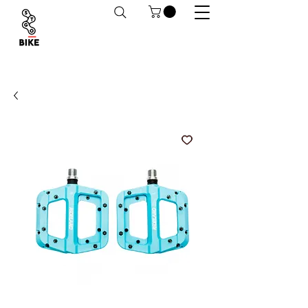
Despachos a todo Chile. Retiro en tiendas
habilitado.