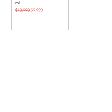
ml
FOX
Precio
Precio de oferta
Precio
$13.990
$9.990
$32.990