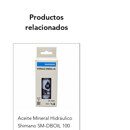
Productos
relacionados
Recien llegado
Aceite Mineral Hidráulico
GORRA LIFESTYLE
Shimano SM-DBOIL 100
STOP TECH FLEXFIT