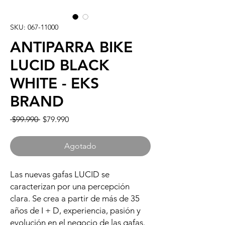
SKU: 067-11000
ANTIPARRA BIKE
LUCID BLACK
WHITE - EKS
BRAND
Precio
Precio
 $99.990 
$79.990
de
oferta
Agotado
Las nuevas gafas LUCID se
caracterizan por una percepción
clara. Se crea a partir de más de 35
años de I + D, experiencia, pasión y
evolución en el negocio de las gafas.