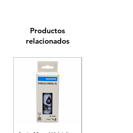
Productos
relacionados
Recien llegado