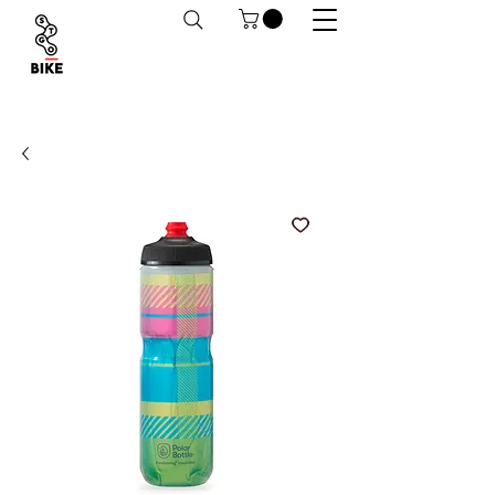
Despachos a todo Chile. Retiro en tiendas
habilitado.