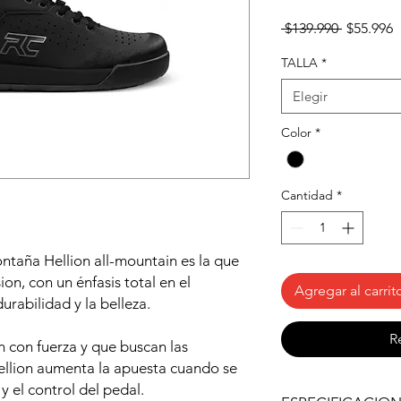
Precio
P
 $139.990 
$55.996
d
o
TALLA
*
Elegir
Color
*
Cantidad
*
ontaña Hellion all-mountain es la que
ion, con un énfasis total en el
Agregar al carrit
urabilidad y la belleza.
R
an con fuerza y que buscan las
Hellion aumenta la apuesta cuando se
y el control del pedal.