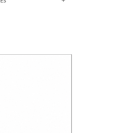
NES
 | Suela de goma DST 6.0 HIGH
illa D3O High Impact Zone
tica de dos paneles con
erente y ventilación perforada
sión para los dedos y el talón.
Recien llegado
A proporciona soporte y absorción
amente reforzada prohíbe la
y residuos
rno Performance Fit
,9 oz (421 g)