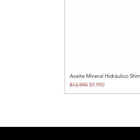
Aceite Mineral Hidráulico S
Precio
Precio de oferta
$13.990
$9.990