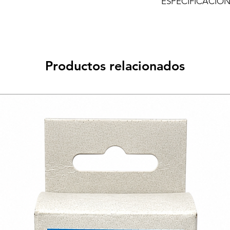
ESPECIFICACIO
Caracteristicas:
-Cinética de caucho
GRIP
Productos relacionados
-Tecnología de plant
-Parte superior sinté
revestimiento antiadh
-Protección anti-abra
-La entresuela de EV
de impactos.
-La lengüeta complet
entrada de suciedad 
-Estilo de vida mode
-Peso aproximado: 14