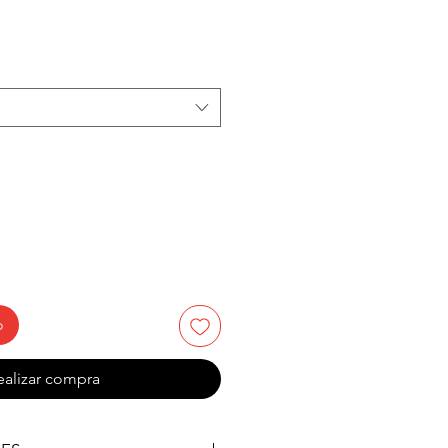
recio
e
ferta
o
ealizar compra